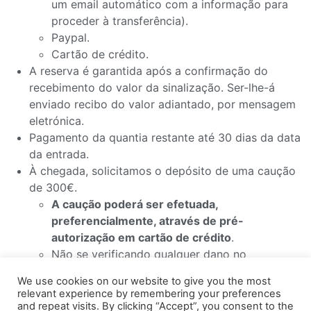
um email automático com a informação para
proceder à transferência).
Paypal.
Cartão de crédito.
A reserva é garantida após a confirmação do
recebimento do valor da sinalização. Ser-lhe-á
enviado recibo do valor adiantado, por mensagem
eletrónica.
Pagamento da quantia restante até 30 dias da data
da entrada.
À chegada, solicitamos o depósito de uma caução
de 300€.
A caução poderá ser efetuada,
preferencialmente, através de pré-
autorização em cartão de crédito
.
Não se verificando qualquer dano no
alojamento após a permanência,
esta caução
We use cookies on our website to give you the most
será restituída na sua totalidade, a breve
relevant experience by remembering your preferences
prazo após o
check-out
. Porém, caso se
and repeat visits. By clicking “Accept”, you consent to the